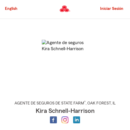
Pasar
al
English
Iniciar Sesión
contenido
principal
Comienzo
del
contenido
principal
®
AGENTE DE SEGUROS DE STATE FARM
,
OAK FOREST
, IL
Kira Schnell-Harrison