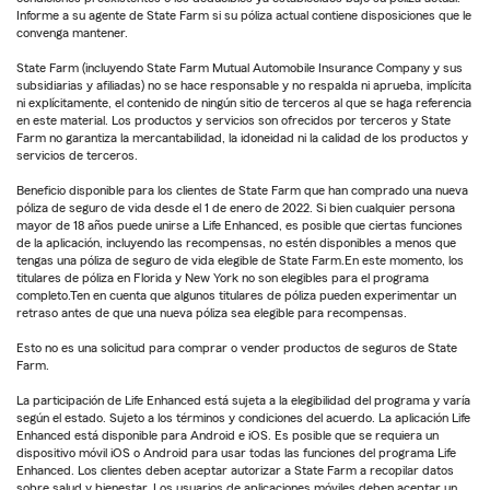
Informe a su agente de State Farm si su póliza actual contiene disposiciones que le
convenga mantener.
State Farm (incluyendo State Farm Mutual Automobile Insurance Company y sus
subsidiarias y afiliadas) no se hace responsable y no respalda ni aprueba, implícita
ni explícitamente, el contenido de ningún sitio de terceros al que se haga referencia
en este material. Los productos y servicios son ofrecidos por terceros y State
Farm no garantiza la mercantabilidad, la idoneidad ni la calidad de los productos y
servicios de terceros.
Beneficio disponible para los clientes de State Farm que han comprado una nueva
póliza de seguro de vida desde el 1 de enero de 2022. Si bien cualquier persona
mayor de 18 años puede unirse a Life Enhanced, es posible que ciertas funciones
de la aplicación, incluyendo las recompensas, no estén disponibles a menos que
tengas una póliza de seguro de vida elegible de State Farm.En este momento, los
titulares de póliza en Florida y New York no son elegibles para el programa
completo.Ten en cuenta que algunos titulares de póliza pueden experimentar un
retraso antes de que una nueva póliza sea elegible para recompensas.
Esto no es una solicitud para comprar o vender productos de seguros de State
Farm.
La participación de Life Enhanced está sujeta a la elegibilidad del programa y varía
según el estado. Sujeto a los términos y condiciones del acuerdo. La aplicación Life
Enhanced está disponible para Android e iOS. Es posible que se requiera un
dispositivo móvil iOS o Android para usar todas las funciones del programa Life
Enhanced. Los clientes deben aceptar autorizar a State Farm a recopilar datos
sobre salud y bienestar. Los usuarios de aplicaciones móviles deben aceptar un