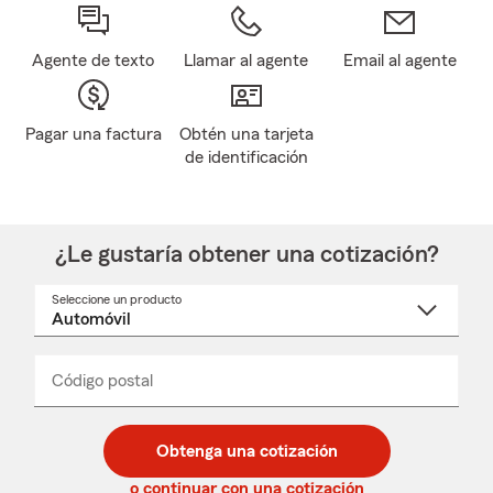
Agente de texto
Llamar al agente
Email al agente
Pagar una factura
Obtén una tarjeta
de identificación
¿Le gustaría obtener una cotización?
Seleccione un producto
Seleccione
un
nombre
de
producto
del
Código postal
Ingresa
Ingresa
_____
menú
un
un
desplegable
código
código
postal
postal
Obtenga una cotización
de
de
5
5
o continuar con una cotización