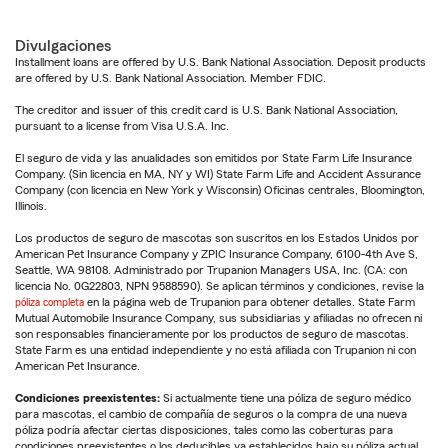
Divulgaciones
Installment loans are offered by U.S. Bank National Association. Deposit products
are offered by U.S. Bank National Association. Member FDIC.
The creditor and issuer of this credit card is U.S. Bank National Association,
pursuant to a license from Visa U.S.A. Inc.
El seguro de vida y las anualidades son emitidos por State Farm Life Insurance
Company. (Sin licencia en MA, NY y WI) State Farm Life and Accident Assurance
Company (con licencia en New York y Wisconsin) Oficinas centrales, Bloomington,
Illinois.
Los productos de seguro de mascotas son suscritos en los Estados Unidos por
American Pet Insurance Company y ZPIC Insurance Company, 6100-4th Ave S,
Seattle, WA 98108. Administrado por Trupanion Managers USA, Inc. (CA: con
licencia No. 0G22803, NPN 9588590). Se aplican términos y condiciones, revise la
póliza completa
en la página web de Trupanion para obtener detalles. State Farm
Mutual Automobile Insurance Company, sus subsidiarias y afiliadas no ofrecen ni
son responsables financieramente por los productos de seguro de mascotas.
State Farm es una entidad independiente y no está afiliada con Trupanion ni con
American Pet Insurance.
Condiciones preexistentes:
Si actualmente tiene una póliza de seguro médico
para mascotas, el cambio de compañía de seguros o la compra de una nueva
póliza podría afectar ciertas disposiciones, tales como las coberturas para
condiciones preexistentes o los deducibles ya establecidos bajo su póliza actual.