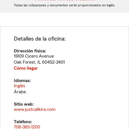
dígitos
dígitos
Todas las cotizaciones y documentos serán proporcionados en inglés.
Detalles de la oficina:
Dirección física:
15109 Cicero Avenue
Oak Forest
,
IL
60452-2401
Cómo llegar
Idiomas:
Inglés
Árabe
Sitio web:
www.justcallkira.com
Teléfono:
708-385-1200